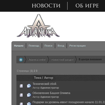
НОВОСТИ
ОБ ИГРЕ
Начало
Помощь
Поиск
Вход
Регистрация
Atlantica online
Новостной раздел
В центре внимания
»
»
Страницы: [
1
]
2
3
Тема
/
Автор
Технический сбой.
Автор
Администратор
Обновление Башня Олимпа
Автор
Администратор
Подарки за уровень ивент поощрения начало 11.01.22 