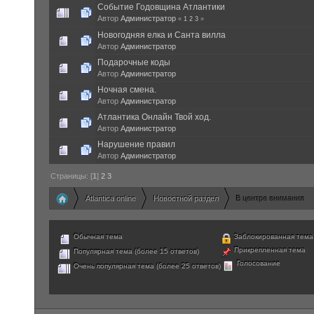
Событие Годовщина Атлантики
Автор
Администратор
«
1
2
3
»
Новогодняя елка и Санта вилла
Автор
Администратор
Подарочные коды
Автор
Администратор
Ночная смена.
Автор
Администратор
Атлантика Онлайн Твой ход.
Автор
Администратор
Нарушение правил
Автор
Администратор
Страницы: [
1
]
2
3
Atlantica online
Новостной раздел
В центре внимания
»
»
Обычная тема
Заблокированная тема
Прикрепленная тема
Популярная тема (более 15 ответов)
Голосование
Очень популярная тема (более 25 ответов)