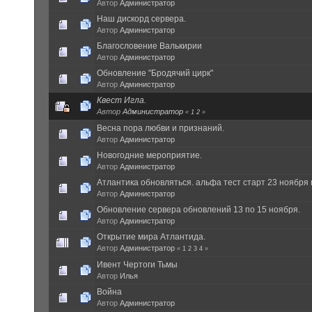
Автор
Администратор
Наш дискорд сервера.
Автор
Администратор
Благословение Валькирии
Автор
Администратор
Обновление "Бродячий цирк"
Автор
Администратор
Квест Игла.
Автор
Администратор
«
1
2
»
Весна пора любви и признаний.
Автор
Администратор
Новогодние мероприятие.
Автор
Администратор
Атлантика обновляться. альфа тест старт 23 ноября 
Автор
Администратор
Обновление сервера обновлений 13 по 15 ноября.
Автор
Администратор
Открытие мира Атлантида.
Автор
Администратор
«
1
2
3
4
»
Ивент Чертоги Тьмы
Автор
Илья
Война
Автор
Администратор