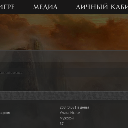
ИГРЕ
МЕДИА
ЛИЧНЫЙ КАБ
ая информация
263 (0.081 в день)
таром:
Учиха Итачи
Мужской
37