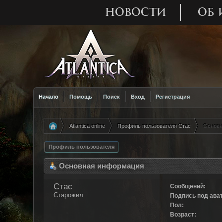
НОВОСТИ
ОБ 
Начало
Помощь
Поиск
Вход
Регистрация
Atlantica online
Профиль пользователя Стас
Основн
»
»
Профиль пользователя
Основная информация
Стас 
Сообщений:
Старожил
Подпись под ава
Пол:
Возраст: