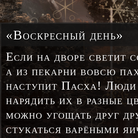
«Воскресный день»
Если на дворе светит 
а из пекарни вовсю пах
наступит Пасха! Люди 
нарядить их в разные ц
можно угощать друг дру
стукаться варёными яи