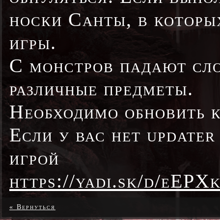
носки Санты, в которы
игры.
С монстров падают сло
различные предметы.
Необходимо обновить 
Если у вас нет updater
игрой
https://yadi.sk/d/eEP
« Вернуться