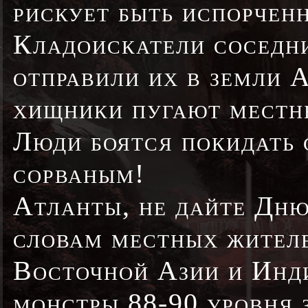
рискует быть испорчен
Кладоискатели соседни
отправили их в земли 
хищники пугают местны
Люди боятся покидать 
сорваным!
Атланты, не дайте Дн
словам местных жителе
Восточной Азии и Инди
монстры 88-90 уровня 