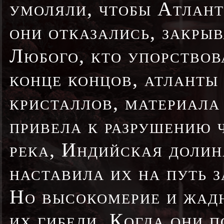
умоляли, чтобы Атлант
они отказались, закрыв
Любого, кто упорствов
конце концов, атланты
кристаллов, материала
привела к разрушению 
река, Индийская долин
наставила их на путь з
Но высокомерие и жадн
их гибели. Когда они 