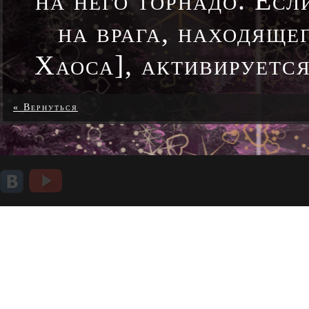
на него торнадо. Есл
на врага, находяще
Хаоса], активируется
« Вернуться