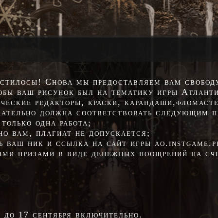
 стилосы! Снова мы предоставляем вам свободу
обы ваш рисунок был на тематику игры Атлант
ческие редакторы, краски, карандаши,фломаст
язательно должна соответствовать следующим п
только одна работа;
но вам,
плагиат не допускается
;
 ваш ник и ссылка на сайт игры ao.instgame.p
ыми призами в виде денежных поощрений на сче
 до 17 сентября включительно.